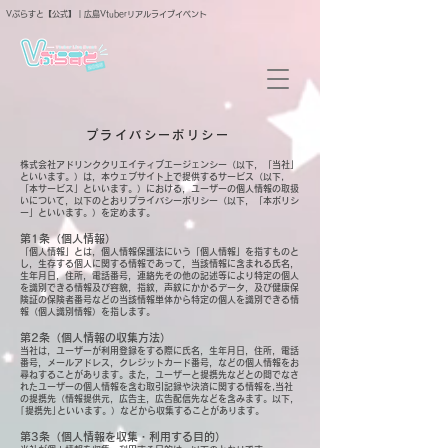
Vぶらすと【公式】｜広島Vtuberリアルライブイベント
プライバシーポリシー
株式会社アドリンククリエイティブエージェンシー（以下，「当社」
といいます。）は，本ウェブサイト上で提供するサービス（以下,
「本サービス」といいます。）における，ユーザーの個人情報の取扱
いについて，以下のとおりプライバシーポリシー（以下，「本ポリシ
ー」といいます。）を定めます。
第1条（個人情報）
「個人情報」とは，個人情報保護法にいう「個人情報」を指すものと
し，生存する個人に関する情報であって，当該情報に含まれる氏名，
生年月日，住所，電話番号，連絡先その他の記述等により特定の個人
を識別できる情報及び容貌，指紋，声紋にかかるデータ，及び健康保
険証の保険者番号などの当該情報単体から特定の個人を識別できる情
報（個人識別情報）を指します。
第2条（個人情報の収集方法）
当社は，ユーザーが利用登録をする際に氏名，生年月日，住所，電話
番号，メールアドレス，クレジットカード番号，などの個人情報をお
尋ねすることがあります。また，ユーザーと提携先などとの間でなさ
れたユーザーの個人情報を含む取引記録や決済に関する情報を,当社
の提携先（情報提供元，広告主，広告配信先などを含みます。以下，
｢提携先｣といいます。）などから収集することがあります。
第3条（個人情報を収集・利用する目的）