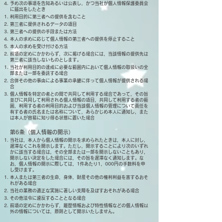
予め次の事項を告知あるいは公表し，かつ当社が個人情報保護委員会
に届出をしたとき
利用目的に第三者への提供を含むこと
第三者に提供されるデータの項目
第三者への提供の手段または方法
本人の求めに応じて個人情報の第三者への提供を停止すること
本人の求めを受け付ける方法
前項の定めにかかわらず，次に掲げる場合には，当該情報の提供先は
第三者に該当しないものとします。
当社が利用目的の達成に必要な範囲内において個人情報の取扱いの全
部または一部を委託する場合
合併その他の事由による事業の承継に伴って個人情報が提供される場
合
個人情報を特定の者との間で共同して利用する場合であって，その旨
並びに共同して利用される個人情報の項目，共同して利用する者の範
囲，利用する者の利用目的および当該個人情報の管理について責任を
有する者の氏名または名称について，あらかじめ本人に通知し，また
は本人が容易に知り得る状態に置いた場合
第6条（個人情報の開示）
当社は，本人から個人情報の開示を求められたときは，本人に対し，
遅滞なくこれを開示します。ただし，開示することにより次のいずれ
かに該当する場合は，その全部または一部を開示しないこともあり，
開示しない決定をした場合には，その旨を遅滞なく通知します。な
お，個人情報の開示に際しては，1件あたり1，000円の手数料を申
し受けます。
本人または第三者の生命，身体，財産その他の権利利益を害するおそ
れがある場合
当社の業務の適正な実施に著しい支障を及ぼすおそれがある場合
その他法令に違反することとなる場合
前項の定めにかかわらず，履歴情報および特性情報などの個人情報以
外の情報については，原則として開示いたしません。​