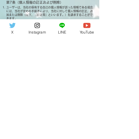
第7条（個人情報の訂正および削除）
ユーザーは，当社の保有する自己の個人情報が誤った情報である場合
には，当社が定める手続きにより，当社に対して個人情報の訂正，追
加または削除（以下，「訂正等」といいます。）を請求することがで
きます。
当社は，ユーザーから前項の請求を受けてその請求に応じる必要があ
ると判断した場合には，遅滞なく，当該個人情報の訂正等を行うもの
とします。
X
Instagram
LINE
YouTube
当社は，前項の規定に基づき訂正等を行った場合，または訂正等を行
わない旨の決定をしたときは遅滞なく，これをユーザーに通知しま
す。
第8条（個人情報の利用停止等）
当社は，本人から，個人情報が，利用目的の範囲を超えて取り扱われ
ているという理由，または不正の手段により取得されたものであると
いう理由により，その利用の停止または消去（以下，「利用停止等」
といいます。）を求められた場合には，遅滞なく必要な調査を行いま
す。
前項の調査結果に基づき，その請求に応じる必要があると判断した場
合には，遅滞なく，当該個人情報の利用停止等を行います。
当社は，前項の規定に基づき利用停止等を行った場合，または利用停
止等を行わない旨の決定をしたときは，遅滞なく，これをユーザーに
通知します。
前2項にかかわらず，利用停止等に多額の費用を有する場合その他利
用停止等を行うことが困難な場合であって，ユーザーの権利利益を保
護するために必要なこれに代わるべき措置をとれる場合は，この代替
策を講じるものとします。
第9条（プライバシーポリシーの変更）
本ポリシーの内容は，法令その他本ポリシーに別段の定めのある事項
を除いて，ユーザーに通知することなく，変更することができるもの
とします。
当社が別途定める場合を除いて，変更後のプライバシーポリシーは，
本ウェブサイトに掲載したときから効力を生じるものとします。