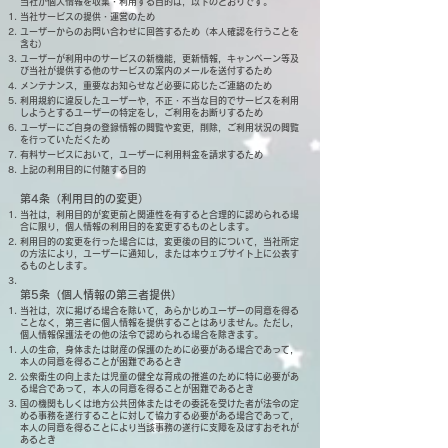
当社が個人情報を収集・利用する目的は，以下のとおりです。
当社サービスの提供・運営のため
ユーザーからのお問い合わせに回答するため（本人確認を行うことを
含む）
ユーザーが利用中のサービスの新機能，更新情報，キャンペーン等及
び当社が提供する他のサービスの案内のメールを送付するため
メンテナンス，重要なお知らせなど必要に応じたご連絡のため
利用規約に違反したユーザーや，不正・不当な目的でサービスを利用
しようとするユーザーの特定をし，ご利用をお断りするため
ユーザーにご自身の登録情報の閲覧や変更，削除，ご利用状況の閲覧
を行っていただくため
有料サービスにおいて，ユーザーに利用料金を請求するため
上記の利用目的に付随する目的
第4条（利用目的の変更）
当社は，利用目的が変更前と関連性を有すると合理的に認められる場
合に限り，個人情報の利用目的を変更するものとします。
利用目的の変更を行った場合には，変更後の目的について，当社所定
の方法により，ユーザーに通知し，または本ウェブサイト上に公表す
るものとします。
第5条（個人情報の第三者提供）
当社は，次に掲げる場合を除いて，あらかじめユーザーの同意を得る
ことなく，第三者に個人情報を提供することはありません。ただし，
個人情報保護法その他の法令で認められる場合を除きます。
人の生命，身体または財産の保護のために必要がある場合であって，
本人の同意を得ることが困難であるとき
公衆衛生の向上または児童の健全な育成の推進のために特に必要があ
る場合であって，本人の同意を得ることが困難であるとき
国の機関もしくは地方公共団体またはその委託を受けた者が法令の定
める事務を遂行することに対して協力する必要がある場合であって，
本人の同意を得ることにより当該事務の遂行に支障を及ぼすおそれが
あるとき